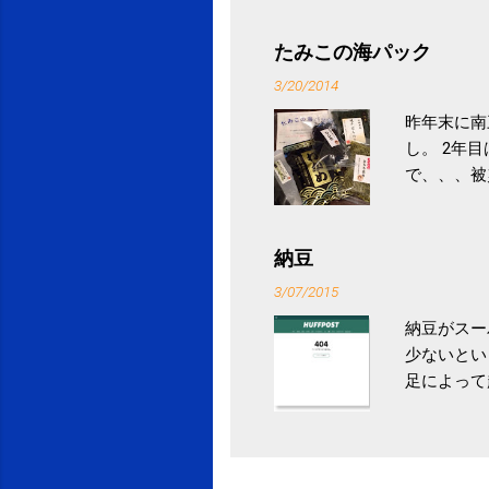
ル性脂肪性
続けること
たみこの海パック
ニュース 
3/20/2014
昨年末に南
し。 2年
で、、、被
ていなかっ
税になると
省｜自治税
納豆
イス」 »
3/07/2015
納豆がスー
少ないとい
足によって
ていき、4
いためには
豆をはじめ
は、関節に