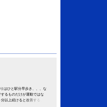
りはひと駅分早歩き、、、な
でするものだけが運動ではな
０分以上続けると改善する、
酒が原因ではない非アルコー