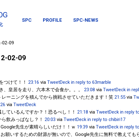
スキップしてメイン コンテンツに移動
OG
SPC
PROFILE
SPC-NEWS
化
2-02-09
012-02-09
をつけて！！
23:16
via
TweetDeck
in reply to 63marble
き、皇居を走り、六本木で会食か。。。
23:08
via
TweetDeck
in rep
トレーニングを積んでから挑戦させていただきます！笑
21:55
via
Tw
:26
via
TweetDeck
臓しているんですか？！恐るべし！！
21:18
via
TweetDeck
in reply t
から飲みっぱなし？！
20:03
via
TweetDeck
in reply to chibiri17
Google先生が素晴らしいだけ！！ｗ
19:39
via
TweetDeck
in reply 
お願いするための財源が無いので、Google先生に無料で教えて