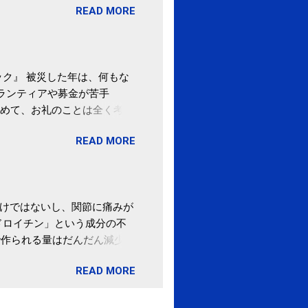
READ MORE
ばむ程度の運動を毎日３０分
「減量しなくても効果」 -
ク』 被災した年は、何もな
ボランティアや募金が苦手
めて、お礼のことは全く考え
。 あと、ふるさと納税が節
READ MORE
の目的は......。 総務
ポータルサイト「ふるさとチョ
わけではないし、関節に痛みが
ドロイチン」という成分の不
で作られる量はだんだん減少し
ます。 関節痛を引き起こさな
READ MORE
ロイチン」という成分は、納
納豆を定期的に食べている人
・体のゆがみ予防には「納