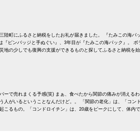
肝疾患。体重は減らなくても効果があるという。 正田教授は「汗
が有用」としている。 脂肪肝、毎日３０分の早歩きで改善 筑波大
- アピタル（医療・健康）
三陸町にふるさと納税をしたお礼が届きました。 『たみこの海パッ
目は『ピンバッジと手ぬぐい』、3年目が『たみこの海パック』。 
災地の少しでも復興の支援ができるものと探してふるさと納税を始
たので、貰えると少しづつ復興してる感が伝わってきて嬉しいです
いうこともあって始めたのですが、節税になるほど稼げていないのでこちら
務局｜ふるさと納税など個人住民税の寄附金税制 » ふるさと納税
パーで売れまくる予感(笑) まぁ、食べたから関節の痛みが消える
う人がいるということなんだけど。。 「関節の老化」は、「コン
起こるもの。「コンドロイチン」は、20歳をピークにして、体内
0代では20代の半分、60代ではそのさらに半分にまで減ってしまい
、食生活で「コンドロイチン」を補うことが大切。そして「コンド
としたネバネバ&ヌルヌルした食材に多く含まれているとのこと。
痛みが少ないという調査結果も明らかになりました。 関節の痛み