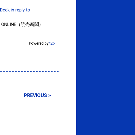
Deck
in reply to
ONLINE（読売新聞）
Powered by
t2b
PREVIOUS >