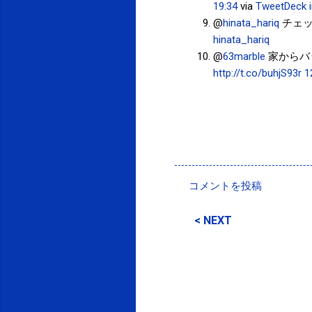
19:34
via
TweetDeck
@
hinata_hariq
チェッ
hinata_hariq
@
63marble
家からバッ
http://t.co/buhjS93r
1
投稿者:
SPC_Sakuma
コメントを投稿
コ
メ
< NEXT
ン
ト