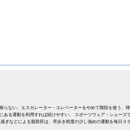
座らない、エスカレーター・エレベーターをやめて階段を使う、帰
にある運動を利用すれば続けやすい。 スポーツウェア・シューズ
過ぎなどによる脂肪肝は、早歩き程度の少し強めの運動を毎日３
筑波大の研究チームが発表した。改善が期待できるのは、過度の飲