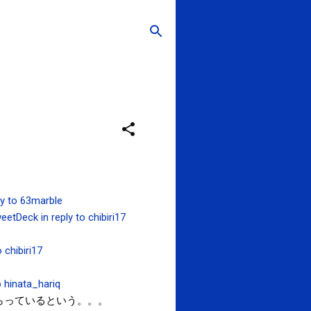
ly to 63marble
eetDeck
in reply to chibiri17
o chibiri17
to hinata_hariq
もらっているという。。。