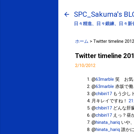
SPC_Sakuma's BL
日々精進、日々鍛練、日々新
ホーム
>
Twitter timeline 201
Twitter timeline 2
2/10/2012
@
63marble
笑 お気
@
63marble
赤坂で働
@
chibiri17
もう少し
月キレイですね！
21
@
chibiri17
どんな肝
@
chibiri17
えっ？昼
@
hinata_hariq
いや、
@
hinata_hariq
誰かに