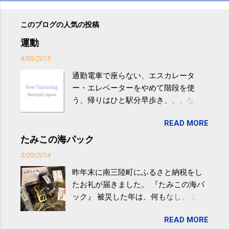
このブログの人気の投稿
運動
4/05/2015
通勤電車で座らない、エスカレータ
ー・エレベーターをやめて階段を使
う、帰りはひと駅分早歩き、、、など
生活の中にある運動を利用すれば続け
READ MORE
やすい。 スポーツウェア・シューズで
するものだけが運動ではない。 食べ
たみこの海パック
過ぎなどによる脂肪肝は、早歩き程度
3/20/2014
の少し強めの運動を毎日３０分以上続
昨年末に南三陸町にふるさと納税をし
けると改善する、との結果を筑波大の
たお礼が届きました。 『たみこの海パ
研究チームが発表した。改善が期待で
ック』 被災した年は、何もなし。 2年
きるのは、過度の飲酒が原因ではない
目は『ピンバッジと手ぬぐい』、3年目
非アルコール性脂肪性肝疾患。体重は
READ MORE
が『たみこの海パック』。 ボランティ
減らなくても効果があるという。 正田