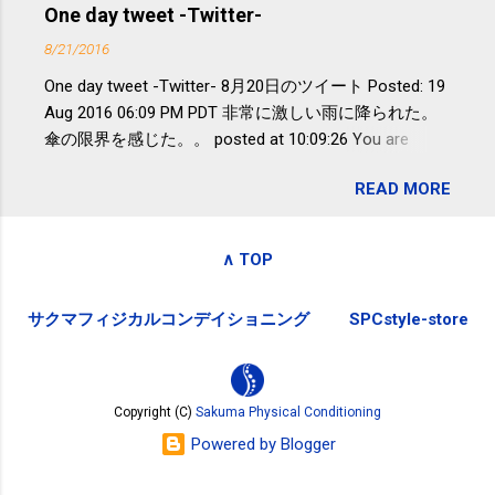
アや募金が苦手で、、、被災地の少し
One day tweet -Twitter-
教授は「汗ばむ程度の運動を毎日３０
でも復興の支援ができるものと探して
分続けることが有用」としている。 脂
8/21/2016
ふるさと納税を始めて、お礼のことは
肪肝、毎日３０分の早歩きで改善 筑
One day tweet -Twitter- 8月20日のツイート Posted: 19
全く考えていなかったので、貰えると
波大「減量しなくても効果」 - ニュー
Aug 2016 06:09 PM PDT 非常に激しい雨に降られた。
少しづつ復興してる感が伝わってきて
ス - アピタル（医療・健康）
傘の限界を感じた。。 posted at 10:09:26 You are
嬉しいです。 あと、ふるさと納税が節
subscribed to email updates from Takayuki
税になるということもあって始めたの
READ MORE
SAKUMA(@SPC_Sakuma) - Twilog . To stop receiving
ですが、節税になるほど稼げていない
these emails, you may unsubscribe now . Email delivery
のでこちらの目的は......。 総務省｜自治
powered by Google Google Inc., 1600 Amphitheatre
税務局｜ふるさと納税など個人住民税
∧ TOP
Parkway, Mountain View, CA 94043, United States
の寄附金税制 » ふるさと納税ポータル
サイト「ふるさとチョイス」 »
サクマフィジカルコンデイショニング
SPCstyle-store
Copyright (C)
Sakuma Physical Conditioning
Powered by Blogger