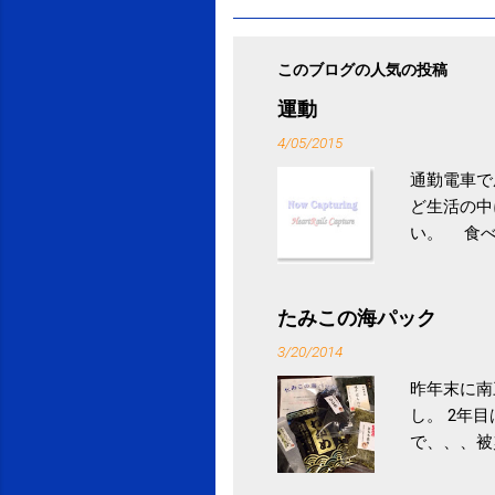
このブログの人気の投稿
運動
4/05/2015
通勤電車で
ど生活の中
い。 食べ
との結果を
ル性脂肪性
続けること
たみこの海パック
ニュース 
3/20/2014
昨年末に南
し。 2年
で、、、被
ていなかっ
税になると