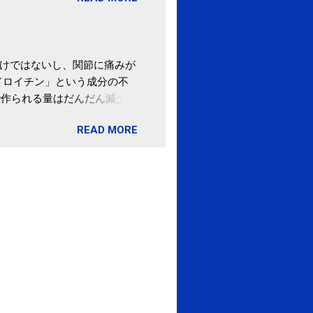
ポータルサイト「ふるさとチョ
わけではないし、関節に痛みが
ドロイチン」という成分の不
で作られる量はだんだん減少し
ます。 関節痛を引き起こさな
READ MORE
ロイチン」という成分は、納
納豆を定期的に食べている人
・体のゆがみ予防には「納
期限は気にしたことがなかった。
伊藤先生による、「納豆の美
渡る程度かき混ぜる。 ・タレ
ですが、おいしく食べられる
ほうが、納豆のふわふわ感がよ
1パックでコンドロイチン補
るよりは、毎日納豆を食べるほ
像) 関節の痛み・体のゆがみ