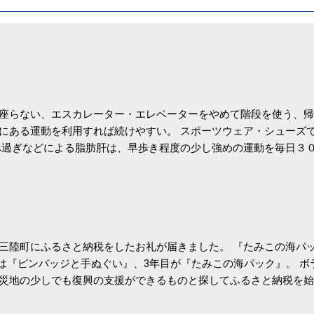
座らない、エスカレーター・エレベーターをやめて階段を使う、帰
にある運動を利用すれば続けやすい。 スポーツウェア・シューズ
過ぎなどによる脂肪肝は、早歩き程度の少し強めの運動を毎日３
筑波大の研究チームが発表した。改善が期待できるのは、過度の飲
肝疾患。体重は減らなくても効果があるという。 正田教授は「汗
が有用」としている。 脂肪肝、毎日３０分の早歩きで改善 筑波大
- アピタル（医療・健康）
三陸町にふるさと納税をしたお礼が届きました。 『たみこの海パッ
目は『ピンバッジと手ぬぐい』、3年目が『たみこの海パック』。 
災地の少しでも復興の支援ができるものと探してふるさと納税を始
たので、貰えると少しづつ復興してる感が伝わってきて嬉しいです
いうこともあって始めたのですが、節税になるほど稼げていないのでこちら