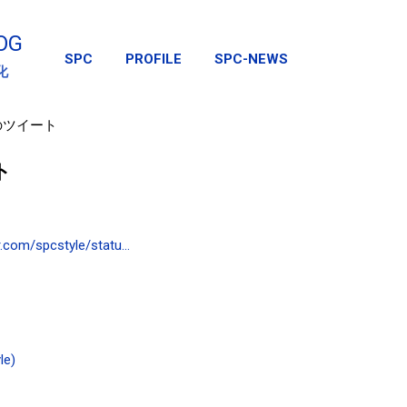
スキップしてメイン コンテンツに移動
OG
SPC
PROFILE
SPC-NEWS
化
日のツイート
ト
r.com/spcstyle/statu…
le)