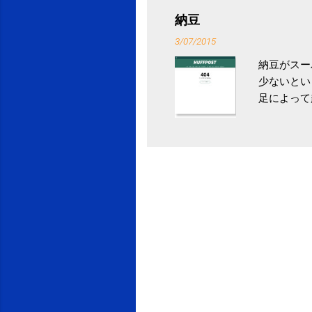
省｜自治税
納豆
イス」 »
3/07/2015
納豆がスー
少ないとい
足によって
ていき、4
いためには
豆をはじめ
は、関節に
豆」！ 1
タレやから
味しい食べ
や薬味はか
目安が30
り一層引き
給 | セ
うが身体に