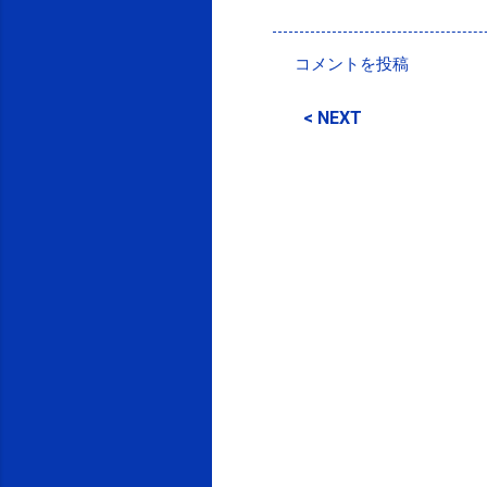
投稿者:
SPC_Sakuma
コメントを投稿
コ
メ
< NEXT
ン
ト