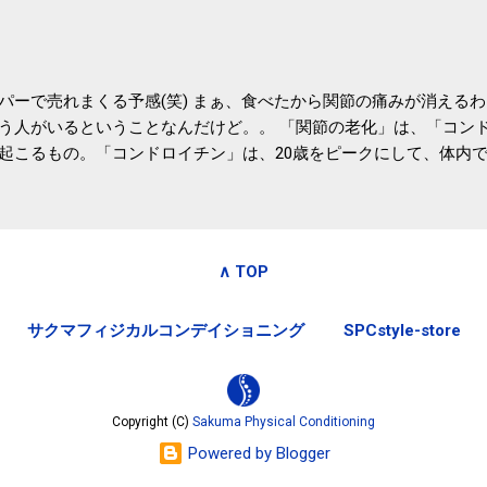
務局｜ふるさと納税など個人住民税の寄附金税制 » ふるさと納税
パーで売れまくる予感(笑) まぁ、食べたから関節の痛みが消える
う人がいるということなんだけど。。 「関節の老化」は、「コン
起こるもの。「コンドロイチン」は、20歳をピークにして、体内
0代では20代の半分、60代ではそのさらに半分にまで減ってしまい
、食生活で「コンドロイチン」を補うことが大切。そして「コンド
としたネバネバ&ヌルヌルした食材に多く含まれているとのこと。
痛みが少ないという調査結果も明らかになりました。 関節の痛み
∧ TOP
日1パックでコンドロイチン補給 | セルフドクターニュース 賞味
しをかき混ぜる前に入れていたからこれからはあとに入れよう。 
サクマフィジカルコンデイショニング
SPCstyle-store
かた」は、 ・賞味期限ギリギリで食べる。 ・白い泡が全体に行き
き混ぜた後に入れる。 ちなみに、かき混ぜる回数としては、好み
回～40回程度。 またタレ・薬味は納豆をかき混ぜたあとに入れた
立つそうです。 関節の痛み・体のゆがみ予防には「納豆」！ 1日
Copyright (C)
Sakuma Physical Conditioning
ルフドクターニュース そこそこの金額のサプリメントを毎日飲み続け
Powered by Blogger
お財布にも良さそうな気はする。効果的には大差ないだろうから(想