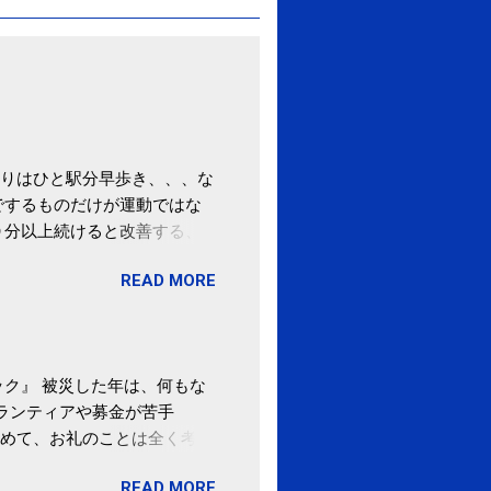
りはひと駅分早歩き、、、な
でするものだけが運動ではな
０分以上続けると改善する、
酒が原因ではない非アルコー
READ MORE
ばむ程度の運動を毎日３０分
「減量しなくても効果」 -
ク』 被災した年は、何もな
ボランティアや募金が苦手
めて、お礼のことは全く考え
。 あと、ふるさと納税が節
READ MORE
の目的は......。 総務