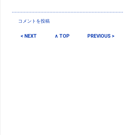
投稿者:
SPC_Sakuma
コメントを投稿
コ
メ
< NEXT
∧ TOP
PREVIOUS >
ン
ト