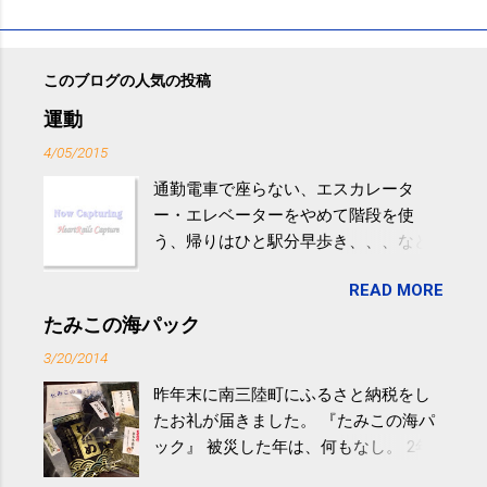
このブログの人気の投稿
運動
4/05/2015
通勤電車で座らない、エスカレータ
ー・エレベーターをやめて階段を使
う、帰りはひと駅分早歩き、、、など
生活の中にある運動を利用すれば続け
READ MORE
やすい。 スポーツウェア・シューズで
するものだけが運動ではない。 食べ
たみこの海パック
過ぎなどによる脂肪肝は、早歩き程度
3/20/2014
の少し強めの運動を毎日３０分以上続
昨年末に南三陸町にふるさと納税をし
けると改善する、との結果を筑波大の
たお礼が届きました。 『たみこの海パ
研究チームが発表した。改善が期待で
ック』 被災した年は、何もなし。 2年
きるのは、過度の飲酒が原因ではない
目は『ピンバッジと手ぬぐい』、3年目
非アルコール性脂肪性肝疾患。体重は