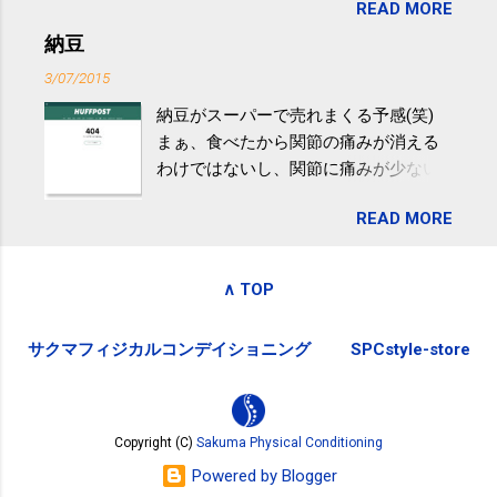
READ MORE
が『たみこの海パック』。 ボランティ
減らなくても効果があるという。 正田
アや募金が苦手で、、、被災地の少し
納豆
教授は「汗ばむ程度の運動を毎日３０
でも復興の支援ができるものと探して
分続けることが有用」としている。 脂
3/07/2015
ふるさと納税を始めて、お礼のことは
肪肝、毎日３０分の早歩きで改善 筑
納豆がスーパーで売れまくる予感(笑)
全く考えていなかったので、貰えると
波大「減量しなくても効果」 - ニュー
まぁ、食べたから関節の痛みが消える
少しづつ復興してる感が伝わってきて
ス - アピタル（医療・健康）
わけではないし、関節に痛みが少ない
嬉しいです。 あと、ふるさと納税が節
という人がいるということなんだけ
税になるということもあって始めたの
READ MORE
ど。。 「関節の老化」は、「コンドロ
ですが、節税になるほど稼げていない
イチン」という成分の不足によって起
のでこちらの目的は......。 総務省｜自治
こるもの。「コンドロイチン」は、20
税務局｜ふるさと納税など個人住民税
∧ TOP
歳をピークにして、体内で作られる量
の寄附金税制 » ふるさと納税ポータル
はだんだん減少していき、40代では20
サイト「ふるさとチョイス」 »
サクマフィジカルコンデイショニング
SPCstyle-store
代の半分、60代ではそのさらに半分に
まで減ってしまいます。 関節痛を引き
起こさないためには、食生活で「コン
ドロイチン」を補うことが大切。そし
Copyright (C)
Sakuma Physical Conditioning
て「コンドロイチン」という成分は、
Powered by Blogger
納豆をはじめとしたネバネバ&ヌルヌル