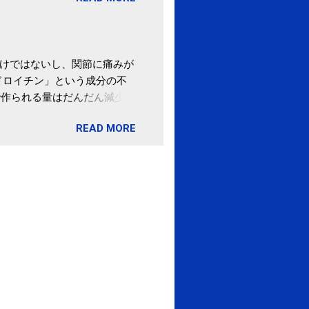
ポータルサイト「ふるさとチョ
わけではないし、関節に痛みが
ドロイチン」という成分の不
で作られる量はだんだん減少し
ます。 関節痛を引き起こさな
READ MORE
ロイチン」という成分は、納
納豆を定期的に食べている人
・体のゆがみ予防には「納
期限は気にしたことがなかった。
伊藤先生による、「納豆の美
渡る程度かき混ぜる。 ・タレ
ですが、おいしく食べられる
ほうが、納豆のふわふわ感がよ
1パックでコンドロイチン補
るよりは、毎日納豆を食べるほ
像) 関節の痛み・体のゆがみ