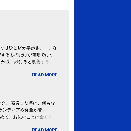
りはひと駅分早歩き、、、な
でするものだけが運動ではな
０分以上続けると改善する、
酒が原因ではない非アルコー
READ MORE
ばむ程度の運動を毎日３０分
「減量しなくても効果」 -
ク』 被災した年は、何もな
ボランティアや募金が苦手
めて、お礼のことは全く考え
。 あと、ふるさと納税が節
READ MORE
の目的は......。 総務