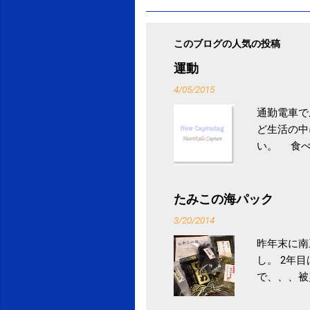
このブログの人気の投稿
運動
4/05/2015
通勤電車で
ど生活の中
い。 食べ
との結果を
ル性脂肪性
続けること
たみこの海パック
ニュース 
3/20/2014
昨年末に南
し。 2年
で、、、被
ていなかっ
税になると