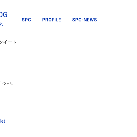
スキップしてメイン コンテンツに移動
OG
SPC
PROFILE
SPC-NEWS
化
のツイート
ぐらい。
le)