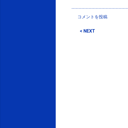
投稿者:
SPC_Sakuma
コメントを投稿
コ
メ
< NEXT
ン
ト