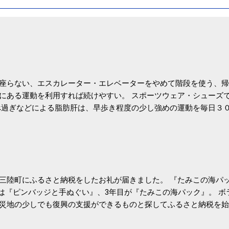
座らない、エスカレーター・エレベーターをやめて階段を使う、帰
にある運動を利用すれば続けやすい。 スポーツウェア・シューズ
過ぎなどによる脂肪肝は、早歩き程度の少し強めの運動を毎日３
筑波大の研究チームが発表した。改善が期待できるのは、過度の飲
肝疾患。体重は減らなくても効果があるという。 正田教授は「汗
が有用」としている。 脂肪肝、毎日３０分の早歩きで改善 筑波大
- アピタル（医療・健康）
三陸町にふるさと納税をしたお礼が届きました。 『たみこの海パッ
目は『ピンバッジと手ぬぐい』、3年目が『たみこの海パック』。 
災地の少しでも復興の支援ができるものと探してふるさと納税を始
たので、貰えると少しづつ復興してる感が伝わってきて嬉しいです
いうこともあって始めたのですが、節税になるほど稼げていないのでこちら