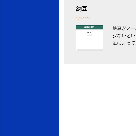
省｜自治税
納豆
イス」 »
3/07/2015
納豆がスー
少ないとい
足によって
ていき、4
いためには
豆をはじめ
は、関節に
豆」！ 1
タレやから
味しい食べ
や薬味はか
目安が30
り一層引き
給 | セ
うが身体に