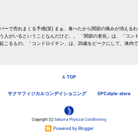
務局｜ふるさと納税など個人住民税の寄附金税制 » ふるさと納税
パーで売れまくる予感(笑) まぁ、食べたから関節の痛みが消える
う人がいるということなんだけど。。 「関節の老化」は、「コン
起こるもの。「コンドロイチン」は、20歳をピークにして、体内
0代では20代の半分、60代ではそのさらに半分にまで減ってしまい
、食生活で「コンドロイチン」を補うことが大切。そして「コンド
としたネバネバ&ヌルヌルした食材に多く含まれているとのこと。
痛みが少ないという調査結果も明らかになりました。 関節の痛み
∧ TOP
日1パックでコンドロイチン補給 | セルフドクターニュース 賞味
しをかき混ぜる前に入れていたからこれからはあとに入れよう。 
サクマフィジカルコンデイショニング
SPCstyle-store
かた」は、 ・賞味期限ギリギリで食べる。 ・白い泡が全体に行き
き混ぜた後に入れる。 ちなみに、かき混ぜる回数としては、好み
回～40回程度。 またタレ・薬味は納豆をかき混ぜたあとに入れた
立つそうです。 関節の痛み・体のゆがみ予防には「納豆」！ 1日
Copyright (C)
Sakuma Physical Conditioning
ルフドクターニュース そこそこの金額のサプリメントを毎日飲み続け
Powered by Blogger
お財布にも良さそうな気はする。効果的には大差ないだろうから(想