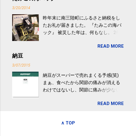
過ぎなどによる脂肪肝は、早歩き程度
3/20/2014
の少し強めの運動を毎日３０分以上続
昨年末に南三陸町にふるさと納税をし
けると改善する、との結果を筑波大の
たお礼が届きました。 『たみこの海パ
研究チームが発表した。改善が期待で
ック』 被災した年は、何もなし。 2年
きるのは、過度の飲酒が原因ではない
目は『ピンバッジと手ぬぐい』、3年目
非アルコール性脂肪性肝疾患。体重は
READ MORE
が『たみこの海パック』。 ボランティ
減らなくても効果があるという。 正田
アや募金が苦手で、、、被災地の少し
納豆
教授は「汗ばむ程度の運動を毎日３０
でも復興の支援ができるものと探して
分続けることが有用」としている。 脂
3/07/2015
ふるさと納税を始めて、お礼のことは
肪肝、毎日３０分の早歩きで改善 筑
納豆がスーパーで売れまくる予感(笑)
全く考えていなかったので、貰えると
波大「減量しなくても効果」 - ニュー
まぁ、食べたから関節の痛みが消える
少しづつ復興してる感が伝わってきて
ス - アピタル（医療・健康）
わけではないし、関節に痛みが少ない
嬉しいです。 あと、ふるさと納税が節
という人がいるということなんだけ
税になるということもあって始めたの
READ MORE
ど。。 「関節の老化」は、「コンドロ
ですが、節税になるほど稼げていない
イチン」という成分の不足によって起
のでこちらの目的は......。 総務省｜自治
こるもの。「コンドロイチン」は、20
税務局｜ふるさと納税など個人住民税
∧ TOP
歳をピークにして、体内で作られる量
の寄附金税制 » ふるさと納税ポータル
はだんだん減少していき、40代では20
サイト「ふるさとチョイス」 »