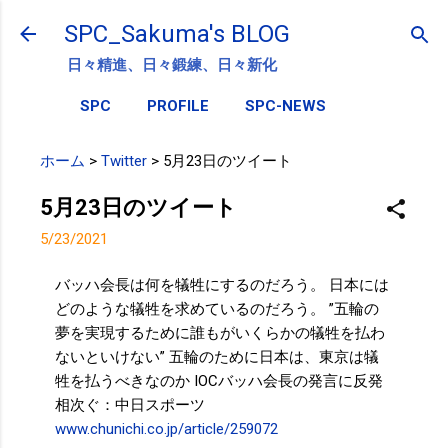
スキップしてメイン コンテンツに移動
SPC_Sakuma's BLOG
日々精進、日々鍛練、日々新化
SPC
PROFILE
SPC-NEWS
ホーム
>
Twitter
>
5月23日のツイート
5月23日のツイート
5/23/2021
バッハ会長は何を犠牲にするのだろう。 日本には
どのような犠牲を求めているのだろう。 ”五輪の
夢を実現するために誰もがいくらかの犠牲を払わ
ないといけない” 五輪のために日本は、東京は犠
牲を払うべきなのか IOCバッハ会長の発言に反発
相次ぐ：中日スポーツ
www.chunichi.co.jp/article/259072