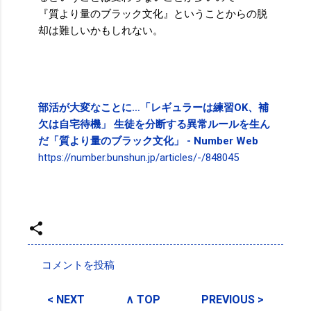
『質より量のブラック文化』ということからの脱
却は難しいかもしれない。
部活が大変なことに…「レギュラーは練習OK、補
欠は自宅待機」 生徒を分断する異常ルールを生ん
だ「質より量のブラック文化」 - Number Web
https://number.bunshun.jp/articles/-/848045
投稿者:
SPC_Sakuma
コメントを投稿
コ
メ
< NEXT
∧ TOP
PREVIOUS >