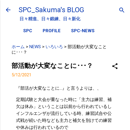
スキップしてメイン コンテンツに移動
SPC_Sakuma's BLOG
日々精進、日々鍛練、日々新化
SPC
PROFILE
SPC-NEWS
ホーム
>
NEWS
>
いろいろ
>
部活動が大変なこと
に･･･？
部活動が大変なことに･･･？
5/12/2021
『部活が大変なことに…』と言うよりは、、
定期試験と大会が重なった時に「主力は練習、補
欠は休み」ということは以前から行われているし
インフルエンザが流行している時、練習試合や公
式戦が続いた時なども主力と補欠を別けての練習
や休みは行われているので