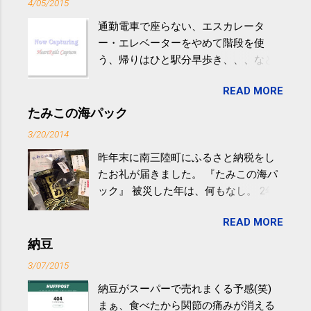
4/05/2015
通勤電車で座らない、エスカレータ
ー・エレベーターをやめて階段を使
う、帰りはひと駅分早歩き、、、など
生活の中にある運動を利用すれば続け
READ MORE
やすい。 スポーツウェア・シューズで
するものだけが運動ではない。 食べ
たみこの海パック
過ぎなどによる脂肪肝は、早歩き程度
3/20/2014
の少し強めの運動を毎日３０分以上続
昨年末に南三陸町にふるさと納税をし
けると改善する、との結果を筑波大の
たお礼が届きました。 『たみこの海パ
研究チームが発表した。改善が期待で
ック』 被災した年は、何もなし。 2年
きるのは、過度の飲酒が原因ではない
目は『ピンバッジと手ぬぐい』、3年目
非アルコール性脂肪性肝疾患。体重は
READ MORE
が『たみこの海パック』。 ボランティ
減らなくても効果があるという。 正田
アや募金が苦手で、、、被災地の少し
納豆
教授は「汗ばむ程度の運動を毎日３０
でも復興の支援ができるものと探して
分続けることが有用」としている。 脂
3/07/2015
ふるさと納税を始めて、お礼のことは
肪肝、毎日３０分の早歩きで改善 筑
納豆がスーパーで売れまくる予感(笑)
全く考えていなかったので、貰えると
波大「減量しなくても効果」 - ニュー
まぁ、食べたから関節の痛みが消える
少しづつ復興してる感が伝わってきて
ス - アピタル（医療・健康）