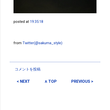
posted at
19:35:18
from
Twitter(@sakuma_style)
投稿者:
SPC_Sakuma
コメントを投稿
コ
メ
< NEXT
∧ TOP
PREVIOUS >
ン
ト