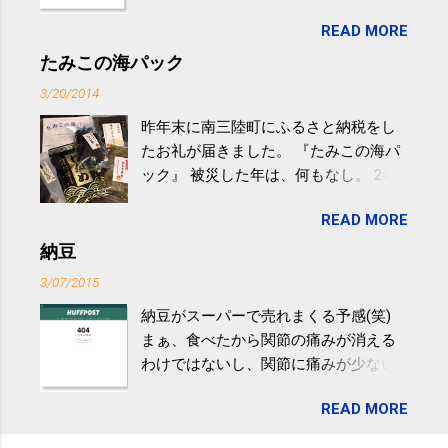
生活の中にある運動を利用すれば続け
READ MORE
やすい。 スポーツウェア・シューズで
するものだけが運動ではない。 食べ
たみこの海パック
過ぎなどによる脂肪肝は、早歩き程度
3/20/2014
の少し強めの運動を毎日３０分以上続
昨年末に南三陸町にふるさと納税をし
けると改善する、との結果を筑波大の
たお礼が届きました。 『たみこの海パ
研究チームが発表した。改善が期待で
ック』 被災した年は、何もなし。 2年
きるのは、過度の飲酒が原因ではない
目は『ピンバッジと手ぬぐい』、3年目
非アルコール性脂肪性肝疾患。体重は
READ MORE
が『たみこの海パック』。 ボランティ
減らなくても効果があるという。 正田
アや募金が苦手で、、、被災地の少し
納豆
教授は「汗ばむ程度の運動を毎日３０
でも復興の支援ができるものと探して
分続けることが有用」としている。 脂
3/07/2015
ふるさと納税を始めて、お礼のことは
肪肝、毎日３０分の早歩きで改善 筑
納豆がスーパーで売れまくる予感(笑)
全く考えていなかったので、貰えると
波大「減量しなくても効果」 - ニュー
まぁ、食べたから関節の痛みが消える
少しづつ復興してる感が伝わってきて
ス - アピタル（医療・健康）
わけではないし、関節に痛みが少ない
嬉しいです。 あと、ふるさと納税が節
という人がいるということなんだけ
税になるということもあって始めたの
READ MORE
ど。。 「関節の老化」は、「コンドロ
ですが、節税になるほど稼げていない
イチン」という成分の不足によって起
のでこちらの目的は......。 総務省｜自治