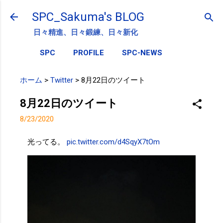
スキップしてメイン コンテンツに移動
SPC_Sakuma's BLOG
日々精進、日々鍛練、日々新化
SPC
PROFILE
SPC-NEWS
ホーム
>
Twitter
>
8月22日のツイート
8月22日のツイート
8/23/2020
光ってる。
pic.twitter.com/d4SqyX7tOm