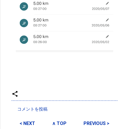
投稿者:
SPC_Sakuma
コメントを投稿
コ
メ
< NEXT
∧ TOP
PREVIOUS >