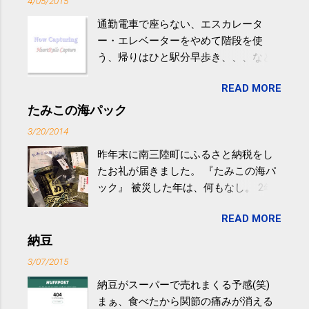
4/05/2015
通勤電車で座らない、エスカレータ
ー・エレベーターをやめて階段を使
う、帰りはひと駅分早歩き、、、など
生活の中にある運動を利用すれば続け
READ MORE
やすい。 スポーツウェア・シューズで
するものだけが運動ではない。 食べ
たみこの海パック
過ぎなどによる脂肪肝は、早歩き程度
3/20/2014
の少し強めの運動を毎日３０分以上続
昨年末に南三陸町にふるさと納税をし
けると改善する、との結果を筑波大の
たお礼が届きました。 『たみこの海パ
研究チームが発表した。改善が期待で
ック』 被災した年は、何もなし。 2年
きるのは、過度の飲酒が原因ではない
目は『ピンバッジと手ぬぐい』、3年目
非アルコール性脂肪性肝疾患。体重は
READ MORE
が『たみこの海パック』。 ボランティ
減らなくても効果があるという。 正田
アや募金が苦手で、、、被災地の少し
納豆
教授は「汗ばむ程度の運動を毎日３０
でも復興の支援ができるものと探して
分続けることが有用」としている。 脂
3/07/2015
ふるさと納税を始めて、お礼のことは
肪肝、毎日３０分の早歩きで改善 筑
納豆がスーパーで売れまくる予感(笑)
全く考えていなかったので、貰えると
波大「減量しなくても効果」 - ニュー
まぁ、食べたから関節の痛みが消える
少しづつ復興してる感が伝わってきて
ス - アピタル（医療・健康）