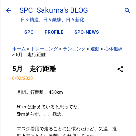
スキップしてメイン コンテンツに移動
SPC_Sakuma's BLOG
日々精進、日々鍛練、日々新化
SPC
PROFILE
SPC-NEWS
ホーム
>
トレーニング
>
ランニング
>
運動
>
心体鍛練
>
5月 走行距離
5月 走行距離
6/02/2020
月間走行距離 45.0km
50kmは超えていると思ってた。
5km足らず、、、残念。
マスク着用で走ることには慣れたけど、気温、湿