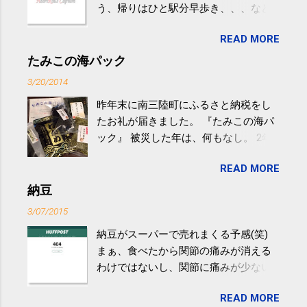
う、帰りはひと駅分早歩き、、、など
生活の中にある運動を利用すれば続け
READ MORE
やすい。 スポーツウェア・シューズで
するものだけが運動ではない。 食べ
たみこの海パック
過ぎなどによる脂肪肝は、早歩き程度
3/20/2014
の少し強めの運動を毎日３０分以上続
昨年末に南三陸町にふるさと納税をし
けると改善する、との結果を筑波大の
たお礼が届きました。 『たみこの海パ
研究チームが発表した。改善が期待で
ック』 被災した年は、何もなし。 2年
きるのは、過度の飲酒が原因ではない
目は『ピンバッジと手ぬぐい』、3年目
非アルコール性脂肪性肝疾患。体重は
READ MORE
が『たみこの海パック』。 ボランティ
減らなくても効果があるという。 正田
アや募金が苦手で、、、被災地の少し
納豆
教授は「汗ばむ程度の運動を毎日３０
でも復興の支援ができるものと探して
分続けることが有用」としている。 脂
3/07/2015
ふるさと納税を始めて、お礼のことは
肪肝、毎日３０分の早歩きで改善 筑
納豆がスーパーで売れまくる予感(笑)
全く考えていなかったので、貰えると
波大「減量しなくても効果」 - ニュー
まぁ、食べたから関節の痛みが消える
少しづつ復興してる感が伝わってきて
ス - アピタル（医療・健康）
わけではないし、関節に痛みが少ない
嬉しいです。 あと、ふるさと納税が節
という人がいるということなんだけ
税になるということもあって始めたの
READ MORE
ど。。 「関節の老化」は、「コンドロ
ですが、節税になるほど稼げていない