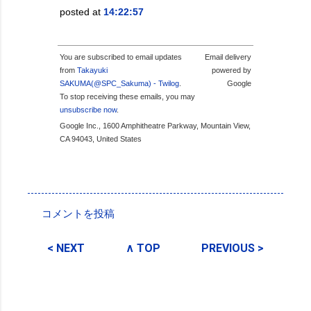
posted at
14:22:57
You are subscribed to email updates
Email delivery
from
Takayuki
powered by
SAKUMA(@SPC_Sakuma) - Twilog
.
Google
To stop receiving these emails, you may
unsubscribe now
.
Google Inc., 1600 Amphitheatre Parkway, Mountain View,
CA 94043, United States
投稿者:
SPC_Sakuma
コメントを投稿
コ
メ
< NEXT
∧ TOP
PREVIOUS >
ン
ト