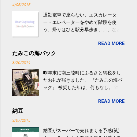
4/05/2015
通勤電車で座らない、エスカレータ
ー・エレベーターをやめて階段を使
う、帰りはひと駅分早歩き、、、など
生活の中にある運動を利用すれば続け
READ MORE
やすい。 スポーツウェア・シューズで
するものだけが運動ではない。 食べ
たみこの海パック
過ぎなどによる脂肪肝は、早歩き程度
3/20/2014
の少し強めの運動を毎日３０分以上続
昨年末に南三陸町にふるさと納税をし
けると改善する、との結果を筑波大の
たお礼が届きました。 『たみこの海パ
研究チームが発表した。改善が期待で
ック』 被災した年は、何もなし。 2年
きるのは、過度の飲酒が原因ではない
目は『ピンバッジと手ぬぐい』、3年目
非アルコール性脂肪性肝疾患。体重は
READ MORE
が『たみこの海パック』。 ボランティ
減らなくても効果があるという。 正田
アや募金が苦手で、、、被災地の少し
納豆
教授は「汗ばむ程度の運動を毎日３０
でも復興の支援ができるものと探して
分続けることが有用」としている。 脂
3/07/2015
ふるさと納税を始めて、お礼のことは
肪肝、毎日３０分の早歩きで改善 筑
納豆がスーパーで売れまくる予感(笑)
全く考えていなかったので、貰えると
波大「減量しなくても効果」 - ニュー