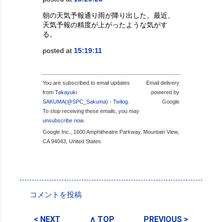
朝の天気予報通り雨が降り出した。最近、
天気予報の精度が上がったような気がす
る。
posted at
15:19:11
You are subscribed to email updates
Email delivery
from
Takayuki
powered by
SAKUMA(@SPC_Sakuma) - Twilog
.
Google
To stop receiving these emails, you may
unsubscribe now
.
Google Inc., 1600 Amphitheatre Parkway, Mountain View,
CA 94043, United States
投稿者:
SPC_Sakuma
コメントを投稿
コ
メ
< NEXT
∧ TOP
PREVIOUS >