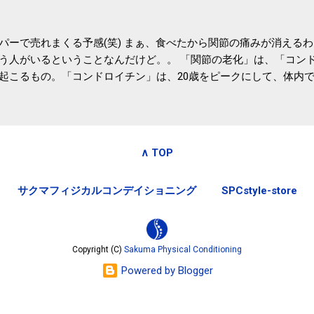
パーで売れまくる予感(笑) まぁ、食べたから関節の痛みが消える
う人がいるということなんだけど。。 「関節の老化」は、「コン
起こるもの。「コンドロイチン」は、20歳をピークにして、体内
0代では20代の半分、60代ではそのさらに半分にまで減ってしまい
、食生活で「コンドロイチン」を補うことが大切。そして「コンド
としたネバネバ&ヌルヌルした食材に多く含まれているとのこと。
痛みが少ないという調査結果も明らかになりました。 関節の痛み
∧ TOP
日1パックでコンドロイチン補給 | セルフドクターニュース 賞味
しをかき混ぜる前に入れていたからこれからはあとに入れよう。 
サクマフィジカルコンデイショニング
SPCstyle-store
かた」は、 ・賞味期限ギリギリで食べる。 ・白い泡が全体に行き
き混ぜた後に入れる。 ちなみに、かき混ぜる回数としては、好み
回～40回程度。 またタレ・薬味は納豆をかき混ぜたあとに入れた
立つそうです。 関節の痛み・体のゆがみ予防には「納豆」！ 1日
Copyright (C)
Sakuma Physical Conditioning
ルフドクターニュース そこそこの金額のサプリメントを毎日飲み続け
Powered by Blogger
お財布にも良さそうな気はする。効果的には大差ないだろうから(想
納豆」！ 1日1パックでコンドロイチン補給 | セルフドクターニ