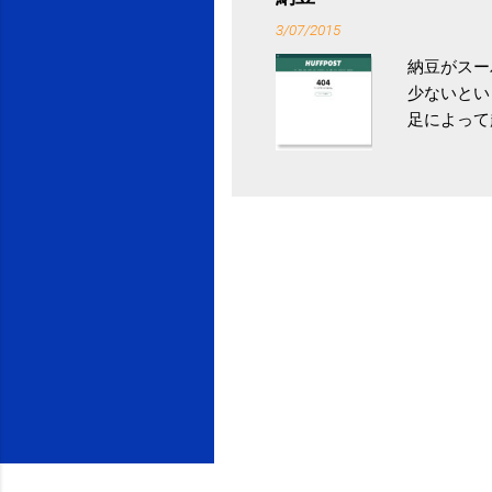
イス」 »
3/07/2015
納豆がスー
少ないとい
足によって
ていき、4
いためには
豆をはじめ
は、関節に
豆」！ 1
タレやから
味しい食べ
や薬味はか
目安が30
り一層引き
給 | セ
うが身体に
予防には「