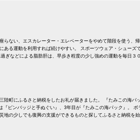
座らない、エスカレーター・エレベーターをやめて階段を使う、帰
にある運動を利用すれば続けやすい。 スポーツウェア・シューズ
過ぎなどによる脂肪肝は、早歩き程度の少し強めの運動を毎日３
筑波大の研究チームが発表した。改善が期待できるのは、過度の飲
肝疾患。体重は減らなくても効果があるという。 正田教授は「汗
が有用」としている。 脂肪肝、毎日３０分の早歩きで改善 筑波大
- アピタル（医療・健康）
三陸町にふるさと納税をしたお礼が届きました。 『たみこの海パッ
目は『ピンバッジと手ぬぐい』、3年目が『たみこの海パック』。 
災地の少しでも復興の支援ができるものと探してふるさと納税を始
たので、貰えると少しづつ復興してる感が伝わってきて嬉しいです
いうこともあって始めたのですが、節税になるほど稼げていないのでこちら
務局｜ふるさと納税など個人住民税の寄附金税制 » ふるさと納税