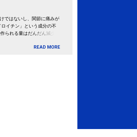
わけではないし、関節に痛みが
ドロイチン」という成分の不
で作られる量はだんだん減少し
ます。 関節痛を引き起こさな
READ MORE
ロイチン」という成分は、納
納豆を定期的に食べている人
・体のゆがみ予防には「納
期限は気にしたことがなかった。
伊藤先生による、「納豆の美
渡る程度かき混ぜる。 ・タレ
ですが、おいしく食べられる
ほうが、納豆のふわふわ感がよ
1パックでコンドロイチン補
るよりは、毎日納豆を食べるほ
像) 関節の痛み・体のゆがみ
ュース