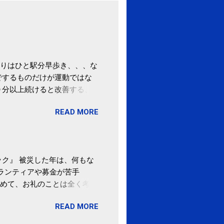
りはひと駅分早歩き、、、な
でするものだけが運動ではな
０分以上続けると改善する、
酒が原因ではない非アルコー
READ MORE
ばむ程度の運動を毎日３０分
「減量しなくても効果」 -
ク』 被災した年は、何もな
ボランティアや募金が苦手
めて、お礼のことは全く考え
。 あと、ふるさと納税が節
READ MORE
の目的は......。 総務
ポータルサイト「ふるさとチョ