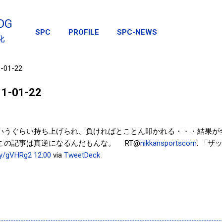
スキップしてメイン コンテンツに移動
OG
SPC
PROFILE
SPC-NEWS
化
1-01-22
011-01-22
いうぐらい持ち上げられ、負ければとことん叩かれる・・・結果が
この記事は真逆になるんだもんな。 RT@
nikkansportscom
: 「
t.ly/gVHRg2
12:00
via
TweetDeck