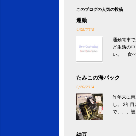
このブログの人気の投稿
運動
4/05/2015
通勤電車で
ど生活の中
い。 食べ
との結果を
ル性脂肪性
続けること
たみこの海パック
ニュース 
3/20/2014
昨年末に南
し。 2年
で、、、被
ていなかっ
税になると
省｜自治税
納豆