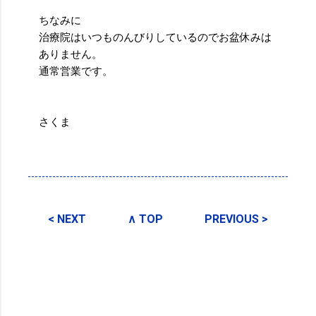
ちなみに
治療院はいつものんびりしているのでお盆休みは
ありません。
通常営業です。
さくま
投稿者:
SPC_Sakuma
< NEXT
∧ TOP
PREVIOUS >