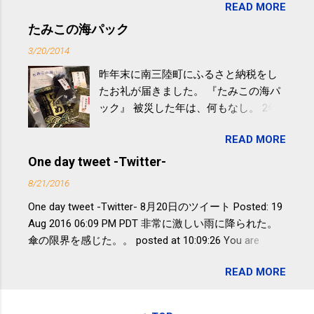
READ MORE
やすい。 スポーツウェア・シューズで
するものだけが運動ではない。 食べ
たみこの海パック
過ぎなどによる脂肪肝は、早歩き程度
3/20/2014
の少し強めの運動を毎日３０分以上続
昨年末に南三陸町にふるさと納税をし
けると改善する、との結果を筑波大の
たお礼が届きました。 『たみこの海パ
研究チームが発表した。改善が期待で
ック』 被災した年は、何もなし。 2年
きるのは、過度の飲酒が原因ではない
目は『ピンバッジと手ぬぐい』、3年目
非アルコール性脂肪性肝疾患。体重は
READ MORE
が『たみこの海パック』。 ボランティ
減らなくても効果があるという。 正田
アや募金が苦手で、、、被災地の少し
One day tweet -Twitter-
教授は「汗ばむ程度の運動を毎日３０
でも復興の支援ができるものと探して
分続けることが有用」としている。 脂
8/21/2016
ふるさと納税を始めて、お礼のことは
肪肝、毎日３０分の早歩きで改善 筑
One day tweet -Twitter- 8月20日のツイート Posted: 19
全く考えていなかったので、貰えると
波大「減量しなくても効果」 - ニュー
Aug 2016 06:09 PM PDT 非常に激しい雨に降られた。
少しづつ復興してる感が伝わってきて
ス - アピタル（医療・健康）
傘の限界を感じた。。 posted at 10:09:26 You are
嬉しいです。 あと、ふるさと納税が節
subscribed to email updates from Takayuki
税になるということもあって始めたの
READ MORE
SAKUMA(@SPC_Sakuma) - Twilog . To stop receiving
ですが、節税になるほど稼げていない
these emails, you may unsubscribe now . Email delivery
のでこちらの目的は......。 総務省｜自治
powered by Google Google Inc., 1600 Amphitheatre
税務局｜ふるさと納税など個人住民税