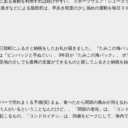
にある運動を利用すれば続けやすい。 スポーツウェア・シューズ
過ぎなどによる脂肪肝は、早歩き程度の少し強めの運動を毎日３
筑波大の研究チームが発表した。改善が期待できるのは、過度の飲
肝疾患。体重は減らなくても効果があるという。 正田教授は「汗
が有用」としている。 脂肪肝、毎日３０分の早歩きで改善 筑波大
- アピタル（医療・健康）
三陸町にふるさと納税をしたお礼が届きました。 『たみこの海パッ
目は『ピンバッジと手ぬぐい』、3年目が『たみこの海パック』。 
災地の少しでも復興の支援ができるものと探してふるさと納税を始
たので、貰えると少しづつ復興してる感が伝わってきて嬉しいです
いうこともあって始めたのですが、節税になるほど稼げていないのでこちら
務局｜ふるさと納税など個人住民税の寄附金税制 » ふるさと納税
パーで売れまくる予感(笑) まぁ、食べたから関節の痛みが消える
う人がいるということなんだけど。。 「関節の老化」は、「コン
起こるもの。「コンドロイチン」は、20歳をピークにして、体内
0代では20代の半分、60代ではそのさらに半分にまで減ってしまい