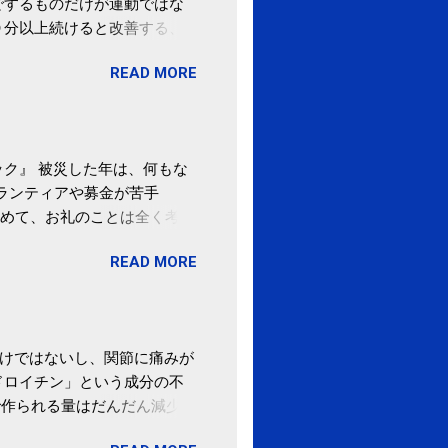
でするものだけが運動ではな
０分以上続けると改善する、
酒が原因ではない非アルコー
READ MORE
ばむ程度の運動を毎日３０分
「減量しなくても効果」 -
ク』 被災した年は、何もな
ボランティアや募金が苦手
めて、お礼のことは全く考え
。 あと、ふるさと納税が節
READ MORE
の目的は......。 総務
ポータルサイト「ふるさとチョ
わけではないし、関節に痛みが
ドロイチン」という成分の不
で作られる量はだんだん減少し
ます。 関節痛を引き起こさな