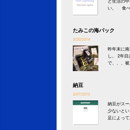
ど生活の中
い。 食べ
との結果を
ル性脂肪性
続けること
たみこの海パック
ニュース 
3/20/2014
昨年末に南
し。 2年
で、、、被
ていなかっ
税になると
省｜自治税
納豆
イス」 »
3/07/2015
納豆がスー
少ないとい
足によって
ていき、4