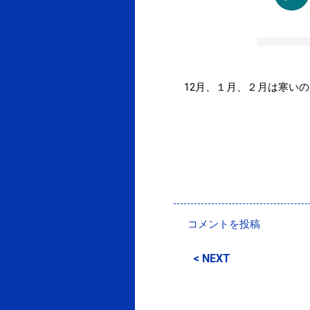
12月、１月、２月は寒い
投稿者:
SPC_Sakuma
コメントを投稿
コ
メ
< NEXT
ン
ト