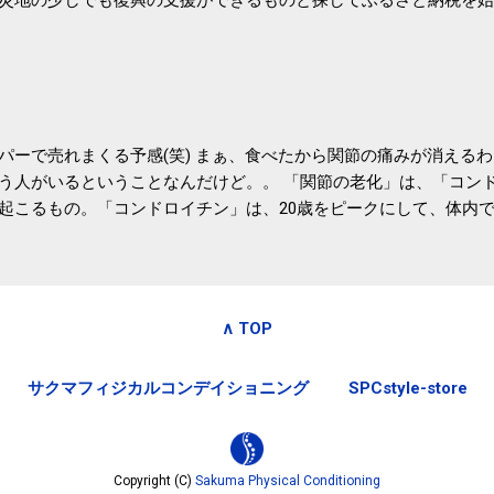
たので、貰えると少しづつ復興してる感が伝わってきて嬉しいです
いうこともあって始めたのですが、節税になるほど稼げていないのでこちら
務局｜ふるさと納税など個人住民税の寄附金税制 » ふるさと納税
パーで売れまくる予感(笑) まぁ、食べたから関節の痛みが消える
う人がいるということなんだけど。。 「関節の老化」は、「コン
起こるもの。「コンドロイチン」は、20歳をピークにして、体内
0代では20代の半分、60代ではそのさらに半分にまで減ってしまい
、食生活で「コンドロイチン」を補うことが大切。そして「コンド
としたネバネバ&ヌルヌルした食材に多く含まれているとのこと。
痛みが少ないという調査結果も明らかになりました。 関節の痛み
∧ TOP
日1パックでコンドロイチン補給 | セルフドクターニュース 賞味
しをかき混ぜる前に入れていたからこれからはあとに入れよう。 
サクマフィジカルコンデイショニング
SPCstyle-store
かた」は、 ・賞味期限ギリギリで食べる。 ・白い泡が全体に行き
き混ぜた後に入れる。 ちなみに、かき混ぜる回数としては、好み
回～40回程度。 またタレ・薬味は納豆をかき混ぜたあとに入れた
立つそうです。 関節の痛み・体のゆがみ予防には「納豆」！ 1日
Copyright (C)
Sakuma Physical Conditioning