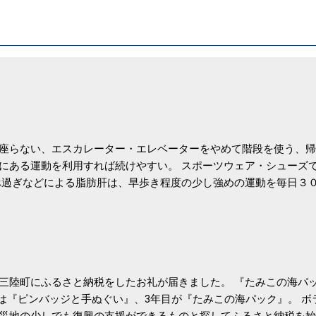
座らない、エスカレーター・エレベーターをやめて階段を使う、帰
にある運動を利用すれば続けやすい。 スポーツウェア・シューズ
過ぎなどによる脂肪肝は、早歩き程度の少し強めの運動を毎日３
筑波大の研究チームが発表した。改善が期待できるのは、過度の飲
肝疾患。体重は減らなくても効果があるという。 正田教授は「汗
が有用」としている。 脂肪肝、毎日３０分の早歩きで改善 筑波大
- アピタル（医療・健康）
三陸町にふるさと納税をしたお礼が届きました。 『たみこの海パッ
目は『ピンバッジと手ぬぐい』、3年目が『たみこの海パック』。 
災地の少しでも復興の支援ができるものと探してふるさと納税を始