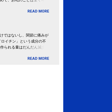
。 あと、ふるさと納税が節
READ MORE
の目的は......。 総務
ポータルサイト「ふるさとチョ
わけではないし、関節に痛みが
ドロイチン」という成分の不
で作られる量はだんだん減少し
ます。 関節痛を引き起こさな
READ MORE
ロイチン」という成分は、納
納豆を定期的に食べている人
・体のゆがみ予防には「納
期限は気にしたことがなかった。
伊藤先生による、「納豆の美
渡る程度かき混ぜる。 ・タレ
ですが、おいしく食べられる
ほうが、納豆のふわふわ感がよ
1パックでコンドロイチン補