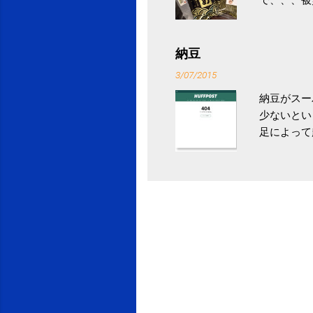
ていなかっ
税になると
省｜自治税
納豆
イス」 »
3/07/2015
納豆がスー
少ないとい
足によって
ていき、4
いためには
豆をはじめ
は、関節に
豆」！ 1
タレやから
味しい食べ
や薬味はか
目安が30
り一層引き