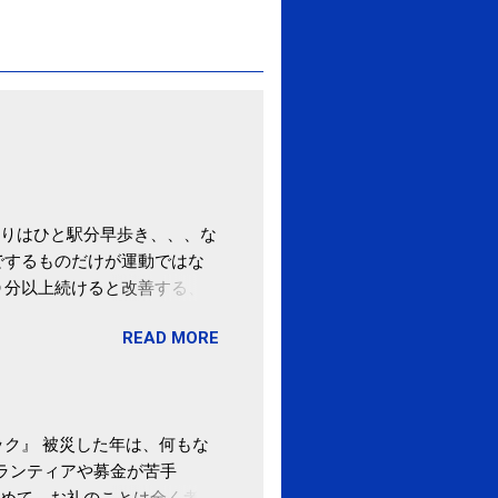
りはひと駅分早歩き、、、な
でするものだけが運動ではな
０分以上続けると改善する、
酒が原因ではない非アルコー
READ MORE
ばむ程度の運動を毎日３０分
「減量しなくても効果」 -
ク』 被災した年は、何もな
ボランティアや募金が苦手
めて、お礼のことは全く考え