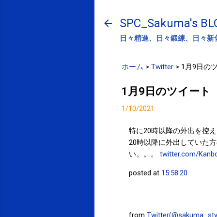
SPC_Sakuma's BL
日々精進、日々鍛練、日々新
ホーム
>
Twitter
>
1月9日の
1月9日のツイート
1/10/2021
特に20時以降の外出を控
20時以降に外出していた
い。。。
twitter.com/Kan
posted at
15:58:20
from
Twitter(@sakuma_sty