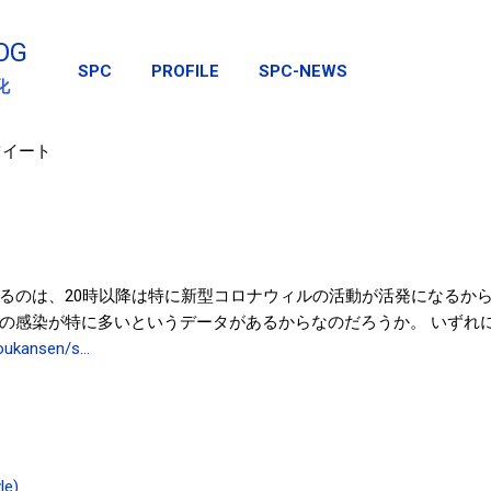
スキップしてメイン コンテンツに移動
OG
SPC
PROFILE
SPC-NEWS
化
ツイート
えるのは、20時以降は特に新型コロナウィルの活動が活発になるか
方の感染が特に多いというデータがあるからなのだろうか。 いずれ
boukansen/s…
le)