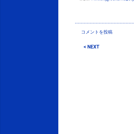
投稿者:
SPC_Sakuma
コメントを投稿
コ
メ
< NEXT
ン
ト