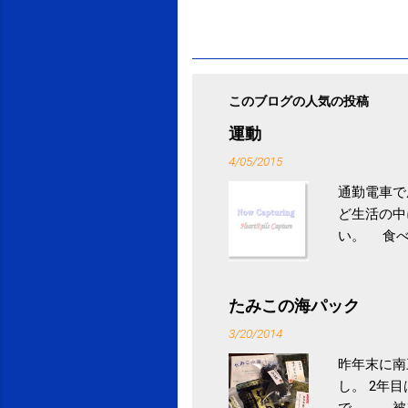
このブログの人気の投稿
運動
4/05/2015
通勤電車で
ど生活の中
い。 食べ
との結果を
ル性脂肪性
続けること
たみこの海パック
ニュース 
3/20/2014
昨年末に南
し。 2年
で、、、被