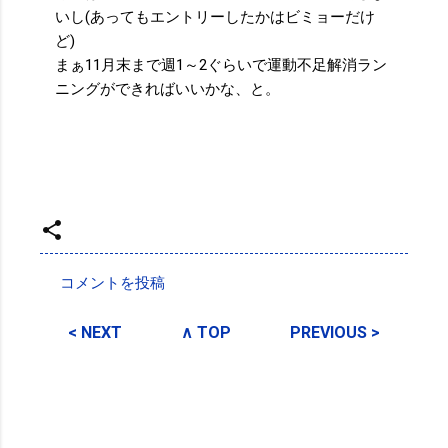
いし(あってもエントリーしたかはビミョーだけ
ど)
まぁ11月末まで週1～2ぐらいで運動不足解消ラン
ニングができればいいかな、と。
投稿者:
SPC_Sakuma
コメントを投稿
コ
メ
< NEXT
∧ TOP
PREVIOUS >
ン
ト