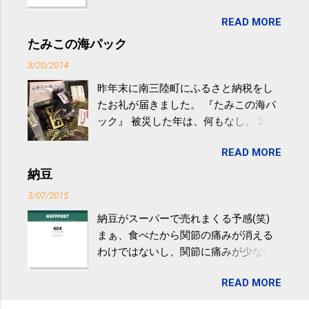
生活の中にある運動を利用すれば続け
READ MORE
やすい。 スポーツウェア・シューズで
するものだけが運動ではない。 食べ
たみこの海パック
過ぎなどによる脂肪肝は、早歩き程度
3/20/2014
の少し強めの運動を毎日３０分以上続
昨年末に南三陸町にふるさと納税をし
けると改善する、との結果を筑波大の
たお礼が届きました。 『たみこの海パ
研究チームが発表した。改善が期待で
ック』 被災した年は、何もなし。 2年
きるのは、過度の飲酒が原因ではない
目は『ピンバッジと手ぬぐい』、3年目
非アルコール性脂肪性肝疾患。体重は
READ MORE
が『たみこの海パック』。 ボランティ
減らなくても効果があるという。 正田
アや募金が苦手で、、、被災地の少し
納豆
教授は「汗ばむ程度の運動を毎日３０
でも復興の支援ができるものと探して
分続けることが有用」としている。 脂
3/07/2015
ふるさと納税を始めて、お礼のことは
肪肝、毎日３０分の早歩きで改善 筑
納豆がスーパーで売れまくる予感(笑)
全く考えていなかったので、貰えると
波大「減量しなくても効果」 - ニュー
まぁ、食べたから関節の痛みが消える
少しづつ復興してる感が伝わってきて
ス - アピタル（医療・健康）
わけではないし、関節に痛みが少ない
嬉しいです。 あと、ふるさと納税が節
という人がいるということなんだけ
税になるということもあって始めたの
READ MORE
ど。。 「関節の老化」は、「コンドロ
ですが、節税になるほど稼げていない
イチン」という成分の不足によって起
のでこちらの目的は......。 総務省｜自治