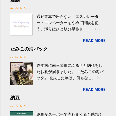
4/05/2015
通勤電車で座らない、エスカレータ
ー・エレベーターをやめて階段を使
う、帰りはひと駅分早歩き、、、など
生活の中にある運動を利用すれば続け
READ MORE
やすい。 スポーツウェア・シューズで
するものだけが運動ではない。 食べ
たみこの海パック
過ぎなどによる脂肪肝は、早歩き程度
3/20/2014
の少し強めの運動を毎日３０分以上続
昨年末に南三陸町にふるさと納税をし
けると改善する、との結果を筑波大の
たお礼が届きました。 『たみこの海パ
研究チームが発表した。改善が期待で
ック』 被災した年は、何もなし。 2年
きるのは、過度の飲酒が原因ではない
目は『ピンバッジと手ぬぐい』、3年目
非アルコール性脂肪性肝疾患。体重は
READ MORE
が『たみこの海パック』。 ボランティ
減らなくても効果があるという。 正田
アや募金が苦手で、、、被災地の少し
納豆
教授は「汗ばむ程度の運動を毎日３０
でも復興の支援ができるものと探して
分続けることが有用」としている。 脂
3/07/2015
ふるさと納税を始めて、お礼のことは
肪肝、毎日３０分の早歩きで改善 筑
納豆がスーパーで売れまくる予感(笑)
全く考えていなかったので、貰えると
波大「減量しなくても効果」 - ニュー