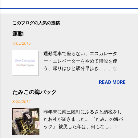
このブログの人気の投稿
運動
4/05/2015
通勤電車で座らない、エスカレータ
ー・エレベーターをやめて階段を使
う、帰りはひと駅分早歩き、、、など
生活の中にある運動を利用すれば続け
READ MORE
やすい。 スポーツウェア・シューズで
するものだけが運動ではない。 食べ
たみこの海パック
過ぎなどによる脂肪肝は、早歩き程度
3/20/2014
の少し強めの運動を毎日３０分以上続
昨年末に南三陸町にふるさと納税をし
けると改善する、との結果を筑波大の
たお礼が届きました。 『たみこの海パ
研究チームが発表した。改善が期待で
ック』 被災した年は、何もなし。 2年
きるのは、過度の飲酒が原因ではない
目は『ピンバッジと手ぬぐい』、3年目
非アルコール性脂肪性肝疾患。体重は