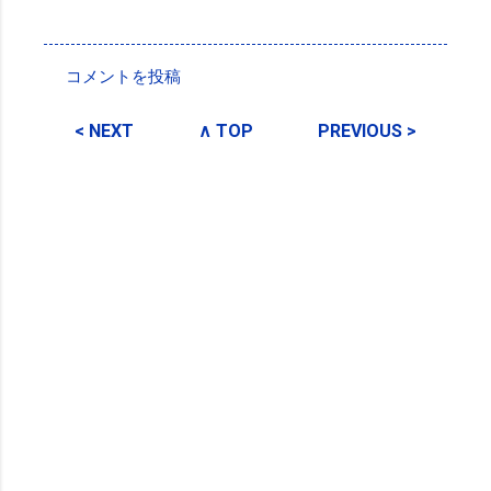
投稿者:
SPC_Sakuma
コメントを投稿
コ
メ
< NEXT
∧ TOP
PREVIOUS >
ン
ト