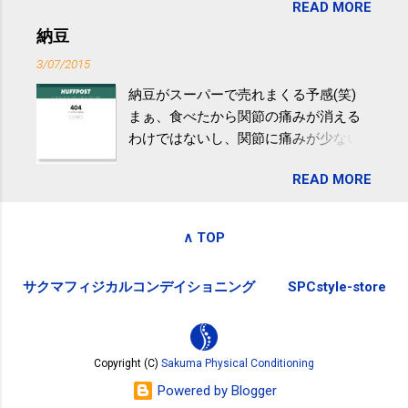
READ MORE
が『たみこの海パック』。 ボランティ
減らなくても効果があるという。 正田
アや募金が苦手で、、、被災地の少し
納豆
教授は「汗ばむ程度の運動を毎日３０
でも復興の支援ができるものと探して
分続けることが有用」としている。 脂
3/07/2015
ふるさと納税を始めて、お礼のことは
肪肝、毎日３０分の早歩きで改善 筑
納豆がスーパーで売れまくる予感(笑)
全く考えていなかったので、貰えると
波大「減量しなくても効果」 - ニュー
まぁ、食べたから関節の痛みが消える
少しづつ復興してる感が伝わってきて
ス - アピタル（医療・健康）
わけではないし、関節に痛みが少ない
嬉しいです。 あと、ふるさと納税が節
という人がいるということなんだけ
税になるということもあって始めたの
READ MORE
ど。。 「関節の老化」は、「コンドロ
ですが、節税になるほど稼げていない
イチン」という成分の不足によって起
のでこちらの目的は......。 総務省｜自治
こるもの。「コンドロイチン」は、20
税務局｜ふるさと納税など個人住民税
∧ TOP
歳をピークにして、体内で作られる量
の寄附金税制 » ふるさと納税ポータル
はだんだん減少していき、40代では20
サイト「ふるさとチョイス」 »
サクマフィジカルコンデイショニング
SPCstyle-store
代の半分、60代ではそのさらに半分に
まで減ってしまいます。 関節痛を引き
起こさないためには、食生活で「コン
ドロイチン」を補うことが大切。そし
Copyright (C)
Sakuma Physical Conditioning
て「コンドロイチン」という成分は、
Powered by Blogger
納豆をはじめとしたネバネバ&ヌルヌル