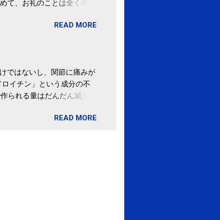
めて、お礼のことは全く考え
。 あと、ふるさと納税が節
READ MORE
の目的は......。 総務
ポータルサイト「ふるさとチョ
わけではないし、関節に痛みが
ドロイチン」という成分の不
で作られる量はだんだん減少し
ます。 関節痛を引き起こさな
READ MORE
ロイチン」という成分は、納
納豆を定期的に食べている人
・体のゆがみ予防には「納
期限は気にしたことがなかった。
伊藤先生による、「納豆の美
渡る程度かき混ぜる。 ・タレ
ですが、おいしく食べられる
ほうが、納豆のふわふわ感がよ
1パックでコンドロイチン補