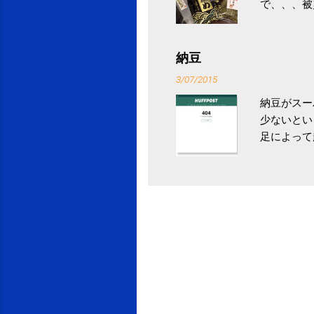
で、、、被
ていなかっ
税になると
省｜自治税
納豆
イス」 »
3/07/2015
納豆がスー
少ないとい
足によって
ていき、4
いためには
豆をはじめ
は、関節に
豆」！ 1
タレやから
味しい食べ
や薬味はか
目安が30
り一層引き