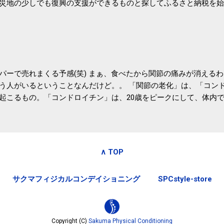
災地の少しでも復興の支援ができるものと探してふるさと納税を始
たので、貰えると少しづつ復興してる感が伝わってきて嬉しいです
いうこともあって始めたのですが、節税になるほど稼げていないのでこちら
務局｜ふるさと納税など個人住民税の寄附金税制 » ふるさと納税
パーで売れまくる予感(笑) まぁ、食べたから関節の痛みが消える
う人がいるということなんだけど。。 「関節の老化」は、「コン
起こるもの。「コンドロイチン」は、20歳をピークにして、体内
0代では20代の半分、60代ではそのさらに半分にまで減ってしまい
、食生活で「コンドロイチン」を補うことが大切。そして「コンド
としたネバネバ&ヌルヌルした食材に多く含まれているとのこと。
痛みが少ないという調査結果も明らかになりました。 関節の痛み
∧ TOP
日1パックでコンドロイチン補給 | セルフドクターニュース 賞味
しをかき混ぜる前に入れていたからこれからはあとに入れよう。 
サクマフィジカルコンデイショニング
SPCstyle-store
かた」は、 ・賞味期限ギリギリで食べる。 ・白い泡が全体に行き
き混ぜた後に入れる。 ちなみに、かき混ぜる回数としては、好み
回～40回程度。 またタレ・薬味は納豆をかき混ぜたあとに入れた
立つそうです。 関節の痛み・体のゆがみ予防には「納豆」！ 1日
Copyright (C)
Sakuma Physical Conditioning