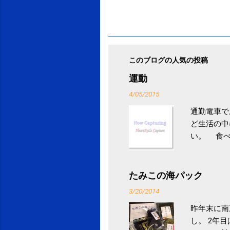
このブログの人気の投稿
運動
4/05/2015
通勤電車で
ど生活の中
い。 食べ
との結果を
ル性脂肪性
続けること
たみこの海パック
ニュース 
3/20/2014
昨年末に南
し。 2年