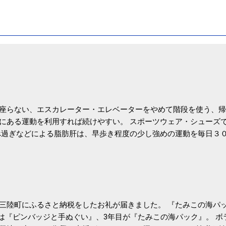
座らない、エスカレーター・エレベーターをやめて階段を使う、帰
にある運動を利用すれば続けやすい。 スポーツウェア・シューズ
過ぎなどによる脂肪肝は、早歩き程度の少し強めの運動を毎日３
筑波大の研究チームが発表した。改善が期待できるのは、過度の飲
肝疾患。体重は減らなくても効果があるという。 正田教授は「汗
が有用」としている。 脂肪肝、毎日３０分の早歩きで改善 筑波大
- アピタル（医療・健康）
三陸町にふるさと納税をしたお礼が届きました。 『たみこの海パッ
目は『ピンバッジと手ぬぐい』、3年目が『たみこの海パック』。 