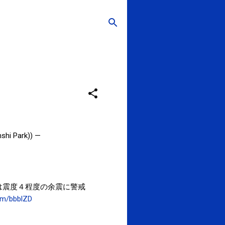
 Park)) —
は震度４程度の余震に警戒
com/bbblZD