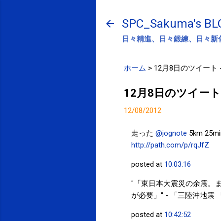
SPC_Sakuma's BL
日々精進、日々鍛練、日々新
ホーム
>
12月8日のツイート -Tw
12月8日のツイート -T
12/08/2012
走った
@jognote
5km 25
http://path.com/p/rqJfZ
posted at
10:03:16
"「東日本大震災の余震。
が必要」" - 「三陸沖地
posted at
10:42:52