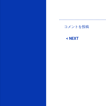
投稿者:
SPC_Sakuma
コメントを投稿
コ
メ
< NEXT
ン
ト