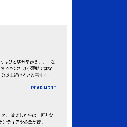
りはひと駅分早歩き、、、な
でするものだけが運動ではな
０分以上続けると改善する、
酒が原因ではない非アルコー
READ MORE
ばむ程度の運動を毎日３０分
「減量しなくても効果」 -
ク』 被災した年は、何もな
ボランティアや募金が苦手