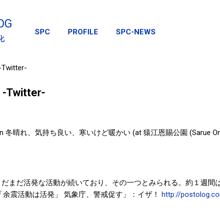
スキップしてメイン コンテンツに移動
OG
SPC
PROFILE
SPC-NEWS
化
itter-
witter-
min 冬晴れ、気持ち良い、寒いけど暖かい (at 猿江恩賜公園 (Sarue Onshi
まだまだ活発な活動が続いており、その一つとみられる。約１週間
震 「余震活動は活発」 気象庁、警戒促す」：イザ！
http://postolog.