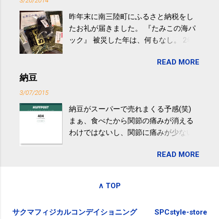
3/20/2014
の少し強めの運動を毎日３０分以上続
昨年末に南三陸町にふるさと納税をし
けると改善する、との結果を筑波大の
たお礼が届きました。 『たみこの海パ
研究チームが発表した。改善が期待で
ック』 被災した年は、何もなし。 2年
きるのは、過度の飲酒が原因ではない
目は『ピンバッジと手ぬぐい』、3年目
非アルコール性脂肪性肝疾患。体重は
READ MORE
が『たみこの海パック』。 ボランティ
減らなくても効果があるという。 正田
アや募金が苦手で、、、被災地の少し
納豆
教授は「汗ばむ程度の運動を毎日３０
でも復興の支援ができるものと探して
分続けることが有用」としている。 脂
3/07/2015
ふるさと納税を始めて、お礼のことは
肪肝、毎日３０分の早歩きで改善 筑
納豆がスーパーで売れまくる予感(笑)
全く考えていなかったので、貰えると
波大「減量しなくても効果」 - ニュー
まぁ、食べたから関節の痛みが消える
少しづつ復興してる感が伝わってきて
ス - アピタル（医療・健康）
わけではないし、関節に痛みが少ない
嬉しいです。 あと、ふるさと納税が節
という人がいるということなんだけ
税になるということもあって始めたの
READ MORE
ど。。 「関節の老化」は、「コンドロ
ですが、節税になるほど稼げていない
イチン」という成分の不足によって起
のでこちらの目的は......。 総務省｜自治
こるもの。「コンドロイチン」は、20
税務局｜ふるさと納税など個人住民税
∧ TOP
歳をピークにして、体内で作られる量
の寄附金税制 » ふるさと納税ポータル
はだんだん減少していき、40代では20
サイト「ふるさとチョイス」 »
サクマフィジカルコンデイショニング
SPCstyle-store
代の半分、60代ではそのさらに半分に