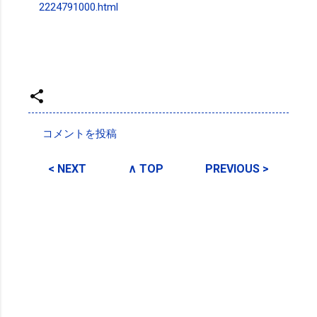
2224791000.html
投稿者:
SPC_Sakuma
コメントを投稿
コ
メ
< NEXT
∧ TOP
PREVIOUS >
ン
ト