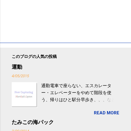
このブログの人気の投稿
運動
4/05/2015
通勤電車で座らない、エスカレータ
ー・エレベーターをやめて階段を使
う、帰りはひと駅分早歩き、、、など
生活の中にある運動を利用すれば続け
READ MORE
やすい。 スポーツウェア・シューズで
するものだけが運動ではない。 食べ
たみこの海パック
過ぎなどによる脂肪肝は、早歩き程度