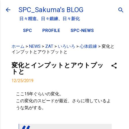
スキップしてメイン コンテンツに移動
SPC_Sakuma's BLOG
日々精進、日々鍛練、日々新化
SPC
PROFILE
SPC-NEWS
ホーム
>
NEWS
>
ZAT
>
いろいろ
>
心体鍛練
>
変化と
インプットとアウトプットと
変化とインプットとアウトプッ
トと
12/25/2019
ここ15年ぐらいの変化。
この変化のスピードが最近、さらに増しているよ
うな気がする。